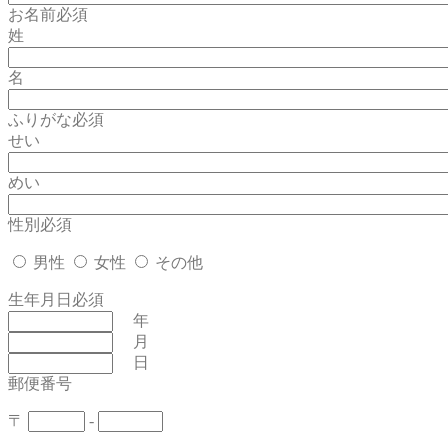
お名前
必須
姓
名
ふりがな
必須
せい
めい
性別
必須
男性
女性
その他
生年月日
必須
年
月
日
郵便番号
〒
-