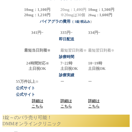
10mg：
1,100
円
20mg：
1,490
円
10mg：
1,500
円
20mg：
1,210
円
※20mgは30個
1,600
円
20mg：
バイアグラの費用
（ 1錠
/
税込み
）
341円~
335円~
334円~
即日配送
最短当日到着
最短翌日到着
最短翌日到着
※
※
※
診療時間
24時間対応
7~22時
10~19時
※
土日祝OK
土日祝OK
土日祝OK
診療実績
55
万件以上
ー
ー
※
公式サイト
公式サイト
詳細は
詳細は
詳細は
こちら
こちら
こちら
1錠～のバラ売り可能！
DMMオンラインクリニック