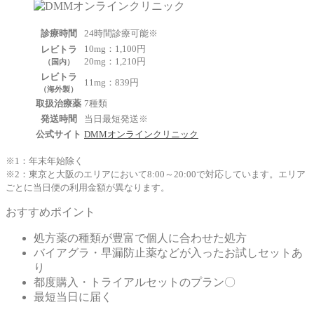
診療時間
24時間診療可能
※
10mg：1,100円
レビトラ
20mg：1,210円
（国内）
レビトラ
11mg：839円
（海外製）
取扱治療薬
7種類
発送時間
当日最短発送※
公式サイト
DMMオンラインクリニック
※1：年末年始除く
※2：東京と大阪のエリアにおいて8:00～20:00で対応しています。エリア
ごとに当日便の利用金額が異なります。
おすすめポイント
処方薬の種類が豊富で個人に合わせた処方
バイアグラ・早漏防止薬
などが入ったお試しセットあ
り
都度購入・トライアルセットのプラン〇
最短当日に届く